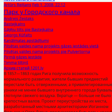
Artūrs Reiljans
Feb 1, 2008, 22:12
Парк у Городского канала
Andrejs Zeidaks
Bastejkalns
Gājēju tilts pie Bastejkalna
Georgs Kūfalts
Kanālmalas apstādījumi
Pilsētas valdes nama projekts gāzes iestādes vietā
Pilsētas valdes nama projekts pie Pulvertorņa
Pirmā gāzes iestāde
Timma tiltiņš
Архив статей 1201.lv
В 1857—1863 годах Рига получила возможность
нормального развития, жители бывших предместий
перестали быть отверженными, а привилегированны
узники не менее бывшего внутреннего города буквал
глотнули свежего воздуха. Вкратце — больше не было
крепостных валов. Проект переустройства их места,
разработанный местными архитекторами Иоганном
Фельско и Отто Дитце, предусмотрел бульвары, крас