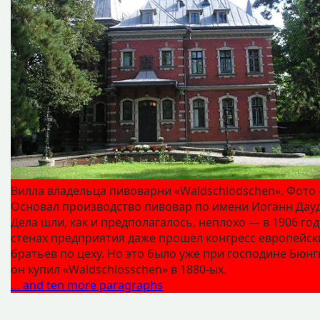
Вилла владельца пивоварни «Waldschlödschen». Фото
Основал производство пивовар по имени Иоганн Дауд
Дела шли, как и предполагалось, неплохо — в 1906 год
стенах предприятия даже прошёл конгресс европейск
братьев по цеху. Но это было уже при господине Бюнг
он купил «Waldschlösschen» в 1880‑ых.
… and ten more paragraphs