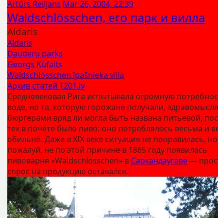
Artūrs Reiljans
Mar 26, 2004, 22:39
Waldschlösschen, его парк и вилла
Aldaris
Aldaris
Dauderu parks
Georgs Kūfalts
Waldschlösschen īpašnieka villa
Архив статей 1201.lv
Средневековая Рига испытывала огромную потребнос
воде, но та, которую горожане получали, здравомыс
бюргерами вряд ли могла быть названа питьевой, пос
тех в почёте было пиво: оно потреблялось весьма и 
обильно. Даже в XIX веке ситуация не поправилась, но
пожалуй, не по этой причине в 1865 году появилась
пивоварня «Waldschlösschen» в
Саркандаугаве
— прос
спрос на продукцию оставался.