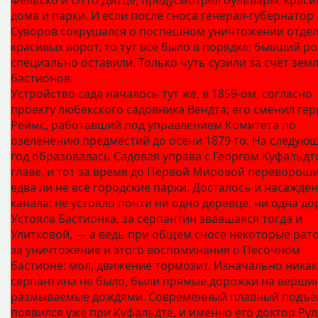
дома и парки. И если после сноса генерал-губернатор
Суворов сокрушался о поспешном уничтожении отде
красивых ворот, то тут всё было в порядке: бывший ро
специально оставили. Только чуть сузили за счёт земл
бастионов.
Устройство сада началось тут же, в 1859‑ом, согласно
проекту любекского садовника Вендта; его сменил гер
Реймс, работавший под управлением Комитета по
озеленению предместий до осени 1879‑го. На следую
год образовалась Садовая управа с Георгом Куфальдт
главе, и тот за время до Первой Мировой переворош
едва ли не все городские парки. Досталось и насажде
канала: не устояло почти ни одно деревце, ни одна до
Устояла Бастионка, за серпантин звавшаяся тогда и
Улитковой, — а ведь при общем сносе некоторые рат
за уничтожение и этого воспоминания о Песочном
бастионе: мол, движение тормозит. Изначально никак
серпантина не было, были прямые дорожки на вершин
размываемые дождями. Современный плавный подъ
появился уже при Куфальдте, и именно его доктор Рул