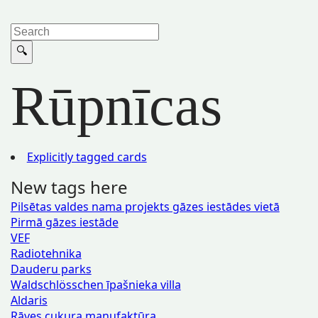
Rūpnīcas
Explicitly tagged cards
New tags here
Pilsētas valdes nama projekts gāzes iestādes vietā
Pirmā gāzes iestāde
VEF
Radiotehnika
Dauderu parks
Waldschlösschen īpašnieka villa
Aldaris
Rāves cukura manufaktūra