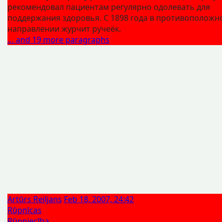
рекомендовал пациентам регулярно одолевать для
поддержания здоровья. С 1898 года в противоположн
направлении журчит ручеёк.
… and 19 more paragraphs
Artūrs Reiljans
Feb 18, 2007, 24:42
Rūpnīcas
Rūpniecība