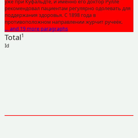
уже при Куфальдте, и именно его доктор Рулле
рекомендовал пациентам регулярно одолевать для
поддержания здоровья. С 1898 года в
противоположном направлении журчит ручеёк.
… and 19 more paragraphs
Total
1
Id