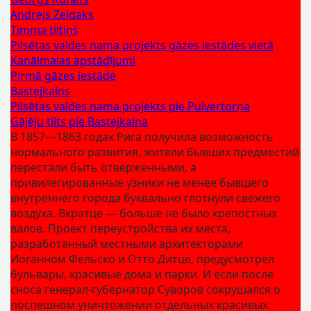
Andrejs Zeidaks
Timma tiltiņš
Pilsētas valdes nama projekts gāzes iestādes vietā
Kanālmalas apstādījumi
Pirmā gāzes iestāde
Bastejkalns
Pilsētas valdes nama projekts pie Pulvertorņa
Gājēju tilts pie Bastejkalna
В 1857—1863 годах Рига получила возможность
нормального развития, жители бывших предместий
перестали быть отверженными, а
привилегированные узники не менее бывшего
внутреннего города буквально глотнули свежего
воздуха. Вкратце — больше не было крепостных
валов. Проект переустройства их места,
разработанный местными архитекторами
Иоганном Фельско и Отто Дитце, предусмотрел
бульвары, красивые дома и парки. И если после
сноса генерал-губернатор Суворов сокрушался о
поспешном уничтожении отдельных красивых