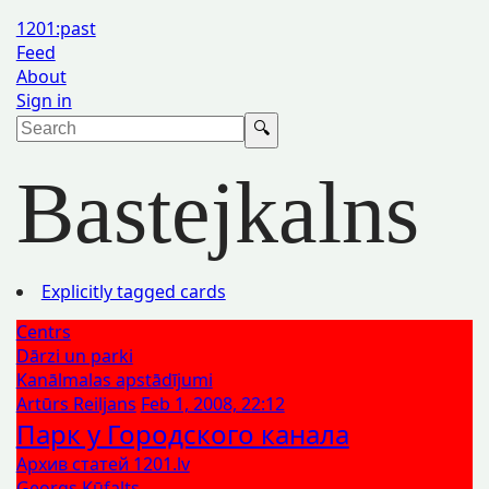
1201:past
Feed
About
Sign in
Bastejkalns
Explicitly tagged cards
Centrs
Dārzi un parki
Kanālmalas apstādījumi
Artūrs Reiljans
Feb 1, 2008, 22:12
Парк у Городского канала
Архив статей 1201.lv
Georgs Kūfalts