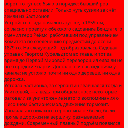
ворот, то тут всё было в порядке: бывший ров
специально оставили. Только чуть сузили за счёт
земли из бастионов.
Устройство сада началось тут же, в 1859‑ом,
согласно проекту любекского садовника Вендта; его
сменил герр Реймс, работавший под управлением
Комитета по озеленению предместий до осени
1879‑го. На следующий год образовалась Садовая
управа с Георгом Куфальдтом во главе, и тот за
время до Первой Мировой переворошил едва ли не
все городские парки. Досталось и насаждениям у
канала: не устояло почти ни одно деревце, ни одна
дорожка.
Устояла Бастионка, за серпантин звавшаяся тогда и
Улитковой, — а ведь при общем сносе некоторые
ратовали за уничтожение и этого воспоминания о
Песочном бастионе: мол, движение тормозит.
Изначально никакого серпантина не было, были
прямые дорожки на вершину, размываемые
дождями. Современный плавный подъём появился