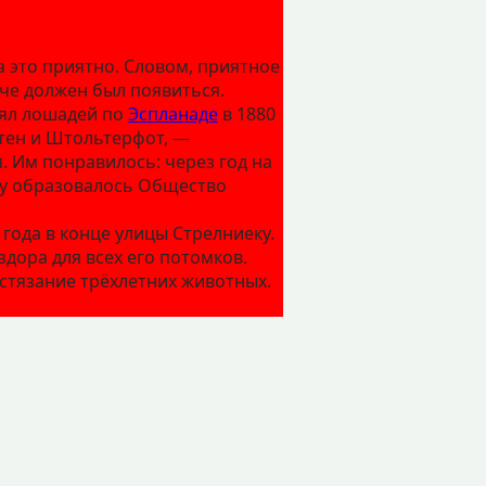
 это приятно. Словом, приятное
аче должен был появиться.
нял лошадей по
Эспланаде
в 1880
ртен и Штольтерфот, —
 Им понравилось: через год на
оду образовалось Общество
года в конце улицы Стрелниеку.
здора для всех его потомков.
остязание трёхлетних животных.