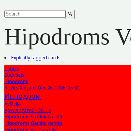
Hipodroms Ve
Explicitly tagged cards
Centrs
Zudušais
Hipodromi
Artūrs Reiljans
Dec 26, 2005, 15:32
Ипподром
Aviācija
Архив статей 1201.lv
Hipodroms Strēlnieku ielā
Hipodroms Ganību dambī
Hipodroms Vesetas ielā