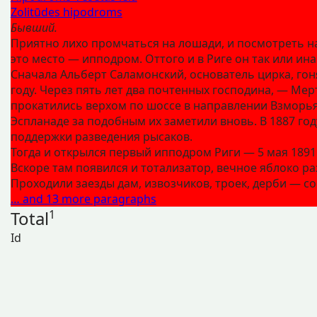
Zolitūdes hipodroms
Бывший.
Приятно лихо промчаться на лошади, и посмотреть на
это место — ипподром. Оттого и в Риге он так или ин
Сначала Альберт Саламонский, основатель цирка, го
году. Через пять лет два почтенных господина, — Ме
прокатились верхом по шоссе в направлении Взморья.
Эспланаде за подобным их заметили вновь. В 1887 г
поддержки разведения рысаков.
Тогда и открылся первый ипподром Риги — 5 мая 1891 
Вскоре там появился и тотализатор, вечное яблоко ра
Проходили заезды дам, извозчиков, троек, дерби — с
… and 13 more paragraphs
Total
1
Id