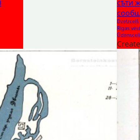
й
сѣти 
сообщ
Dzelzceļš
Rīgas vēs
Ūdensceļi
Creat