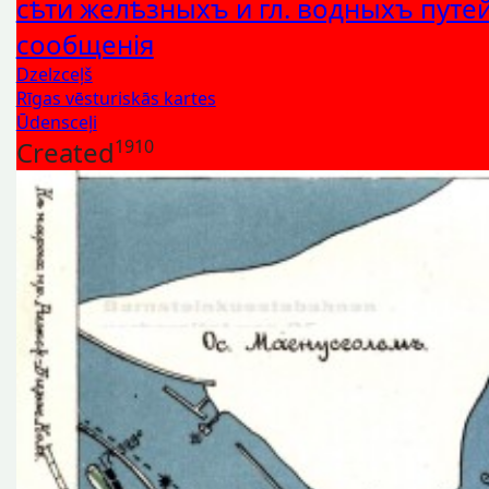
сѣти желѣзныхъ и гл. водныхъ путе
сообщенiя
Dzelzceļš
Rīgas vēsturiskās kartes
Ūdensceļi
Created
1910