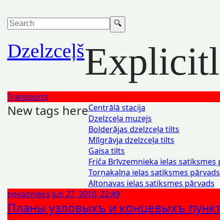
Dzelzceļš
Explicit
Transports
New tags here
Centrālā stacija
Dzelzceļa muzejs
Bolderājas dzelzceļa tilts
Mīlgrāvja dzelzceļa tilts
Gaisa tilts
Friča Brīvzemnieka ielas satiksmes
Torņakalna ielas satiksmes pārvads
Altonavas ielas satiksmes pārvads
novadnieks
Jun 27, 2010, 22:49
Планы узловыхъ и концевыхъ пунк