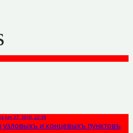
s
ks
Jun 27, 2010, 22:39
 узловыхъ и концевыхъ пунктовъ