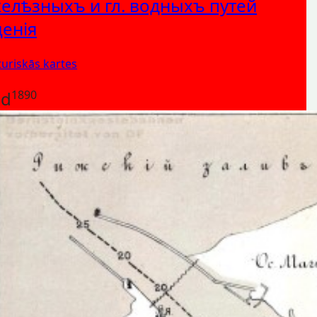
желѣзныхъ и гл. водныхъ путей
енiя
turiskās kartes
ed
1890