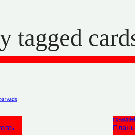
ly tagged card
 pārvads
novadnie
товъ
Планы