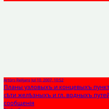
Artūrs Reiljans
Jul 10, 2007, 10:52
Планы узловыхъ и концевыхъ пунк
сѣти желѣзныхъ и гл. водныхъ путе
сообщенiя