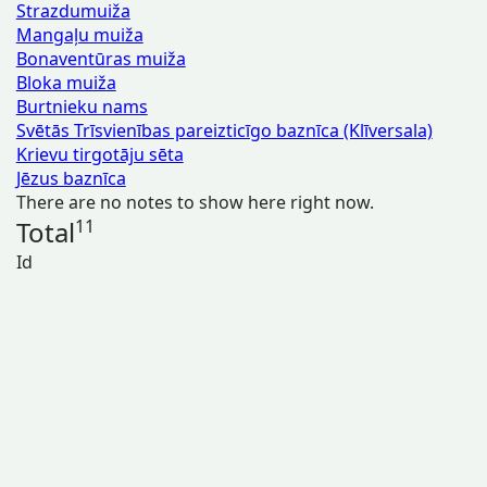
Strazdumuiža
Mangaļu muiža
Bonaventūras muiža
Bloka muiža
Burtnieku nams
Svētās Trīsvienības pareizticīgo baznīca (Klīversala)
Krievu tirgotāju sēta
Jēzus baznīca
There are no notes to show here right now.
Total
11
Id