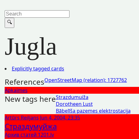
Jugla
Explicitly tagged cards
References
OpenStreetMap (relation): 1727762
Apkaimes
New tags here
Strazdumuiža
Dorotheen Lust
Bābelīša pazemes elektrostacija
Artūrs Reiljans
Jun 4, 2004, 23:35
Страздумуйжа
Архив статей 1201.lv