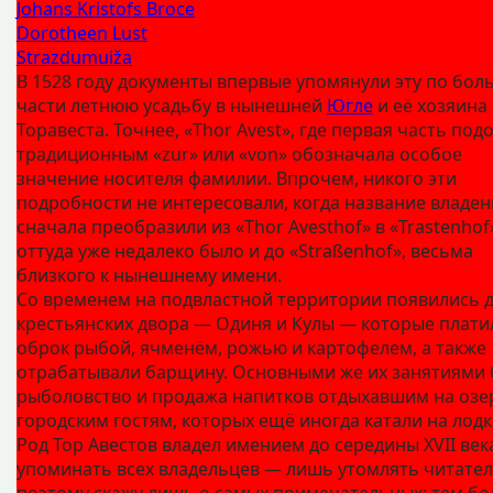
Johans Kristofs Broce
Dorotheen Lust
Strazdumuiža
В 1528 году документы впервые упомянули эту по бо
части летнюю усадьбу в нынешней
Югле
и её хозяина
Торавеста. Точнее, «Thor Avest», где первая часть под
традиционным «zur» или «von» обозначала особое
значение носителя фамилии. Впрочем, никого эти
подробности не интересовали, когда название владен
сначала преобразили из «Thor Avesthof» в «Trastenhof»
оттуда уже недалеко было и до «Straßenhof», весьма
близкого к нынешнему имени.
Со временем на подвластной территории появились 
крестьянских двора — Одиня и Кулы — которые плати
оброк рыбой, ячменём, рожью и картофелем, а также
отрабатывали барщину. Основными же их занятиями
рыболовство и продажа напитков отдыхавшим на озе
городским гостям, которых ещё иногда катали на лодк
Род Тор Авестов владел имением до середины XVII века
упоминать всех владельцев — лишь утомлять читател
поэтому скажу лишь о самых примечательных; тем бол