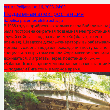
Artūrs Reiljans
Jun 16, 2003, 24:00
Подземная электростанция
Bābelīša pazemes elektrostacija
В 1938 году в прибрежных холмах озера Бабелитис на
была построена секретная подземная электростанция
случай войны — под названием «К» («kara», то есть
военная). Шведские дизель-генераторы вырабатывали
мегаватт, озёрная вода для охлаждения поступала по
специально вырытому каналу. Форс-мажоров решили 
дожидаться, и агрегаты через подстанцию «S», —
«Salamandra» на одноимённом заводе возле станции 
— подавали Риге ток и в мирное время.