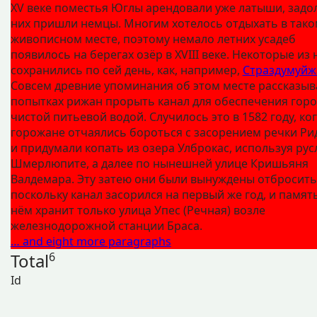
XV веке поместья Юглы арендовали уже латыши, задо
них пришли немцы. Многим хотелось отдыхать в тако
живописном месте, поэтому немало летних усадеб
появилось на берегах озёр в XVIII веке. Некоторые из 
сохранились по сей день, как, например,
Страздумуйж
Совсем древние упоминания об этом месте рассказыв
попытках рижан прорыть канал для обеспечения гор
чистой питьевой водой. Случилось это в 1582 году, ко
горожане отчаялись бороться с засорением речки Ри
и придумали копать из озера Улброкас, используя рус
Шмерлюпите, а далее по нынешней улице Кришьяня
Валдемара. Эту затею они были вынуждены отбросить
поскольку канал засорился на первый же год, и памят
нём хранит только улица Упес (Речная) возле
железнодорожной станции Браса.
… and eight more paragraphs
Total
6
Id