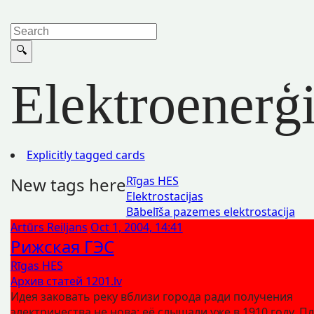
Elektroenerģi
Explicitly tagged cards
New tags here
Rīgas HES
Elektrostacijas
Bābelīša pazemes elektrostacija
Artūrs Reiljans
Oct 1, 2004, 14:41
Рижская ГЭС
Rīgas HES
Архив статей 1201.lv
Идея заковать реку вблизи города ради получения
электричества не нова: её слышали уже в 1910 году. П