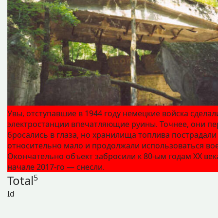
Увы, отступавшие в 1944 году немецкие войска сделал
электростанции впечатляющие руины. Точнее, они п
бросались в глаза, но хранилища топлива пострадали
относительно мало и продолжали использоваться во
Окончательно объект забросили к 80‑ым годам ХХ века
начале 2017-го — снесли.
Total
5
Id