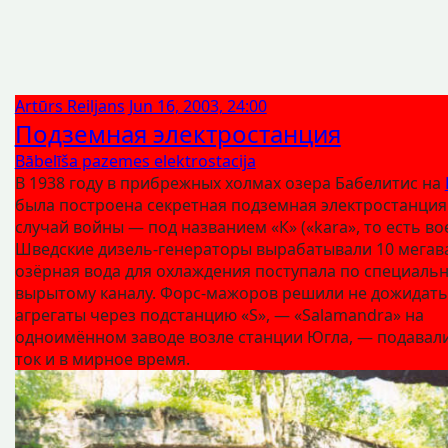
Artūrs Reiljans
Jun 16, 2003, 24:00
Подземная электростанция
Bābelīša pazemes elektrostacija
В 1938 году в прибрежных холмах озера Бабелитис на
была построена секретная подземная электростанция
случай войны — под названием «К» («kara», то есть во
Шведские дизель-генераторы вырабатывали 10 мегава
озёрная вода для охлаждения поступала по специаль
вырытому каналу. Форс-мажоров решили не дожидатьс
агрегаты через подстанцию «S», — «Salamandra» на
одноимённом заводе возле станции Югла, — подавали
ток и в мирное время.