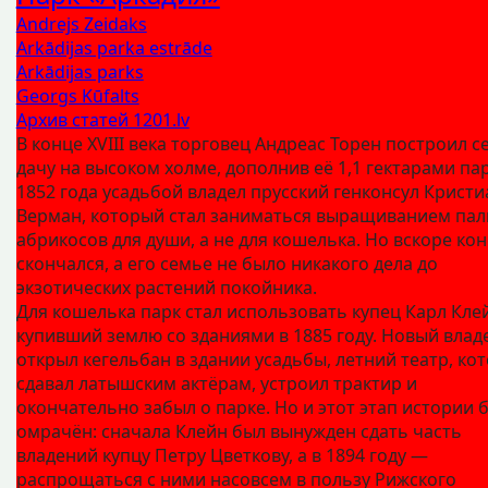
Andrejs Zeidaks
Arkādijas parka estrāde
Arkādijas parks
Georgs Kūfalts
Архив статей 1201.lv
В конце XVIII века торговец Андреас Торен построил с
дачу на высоком холме, дополнив её 1,1 гектарами пар
1852 года усадьбой владел прусский генконсул Кристи
Верман, который стал заниматься выращиванием пал
абрикосов для души, а не для кошелька. Но вскоре кон
скончался, а его семье не было никакого дела до
экзотических растений покойника.
Для кошелька парк стал использовать купец Карл Кле
купивший землю со зданиями в 1885 году. Новый влад
открыл кегельбан в здании усадьбы, летний театр, ко
сдавал латышским актёрам, устроил трактир и
окончательно забыл о парке. Но и этот этап истории 
омрачён: сначала Клейн был вынужден сдать часть
владений купцу Петру Цветкову, а в 1894 году —
распрощаться с ними насовсем в пользу Рижского