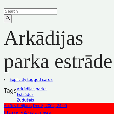
Arkādijas
parka estrāde
Explicitly tagged cards
Tags
Arkādijas parks
Estrādes
Zudušais
Artūrs Reiljans
Dec 8, 2004, 24:00
Парк «Аркадия»