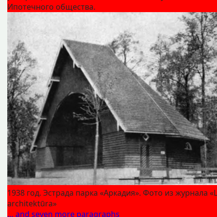
Ипотечного общества.
1938 год. Эстрада парка «Аркадия». Фото из журнала «L
architektūra»
… and seven more paragraphs