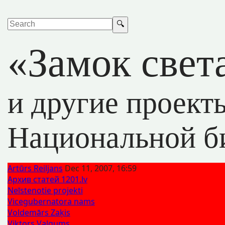
«Замок свет
и другие проект
Национальной б
Artūrs Reiljans
Dec 11, 2007, 16:59
Архив статей 1201.lv
Neīstenotie projekti
Vicegubernatora nams
Voldemārs Zaķis
Viktors Valgums