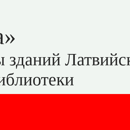
а»
ы зданий Латвийс
иблиотеки