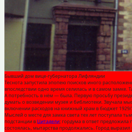
Бывший дом вице-губернатора Лифляндии
Теснота запустила эпопею поисков иного расположен
впоследствии одно время селилась и в самом замке. Т
А потребность в нём — была. Первую просьбу президен
думать о возведении музея и библиотеки. Звучала м
включении расходов на книжный храм в бюджет 1929/3
Мыслей о месте для замка света тех лет поступала ть
подстанции в
Цитадели
; гордума в ответ предложила
состоялась, мытарства продолжались. Город выразил