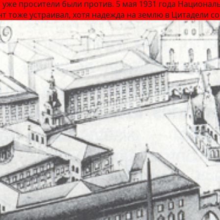
ут уже просители были против. 5 мая 1931 года Национа
т тоже устраивал, хотя надежда на землю в Цитадели со