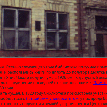
ия. Осенью следующего года библиотека получила поме
ак и расползались книги по вплоть до полутора десятка
т Янис Чаксте получил уже в 1926‑ом. Год спустя, 5 де
ысль о соединении последней с планировавшимся
Памят
0 года.
ма тьмущая. В 1929 году библиотека присмотрела участ
 пообщаться с
Латвийским университетом
: у них вроде 
 готовность поделиться землёй у строившегося Центра