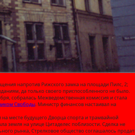
щения напротив Рижского замка на площади Пилс, 2;
 зданиям, да только своего приспособленного не было.
кабря, собралась Межведомственная комиссия и стала
ником Свободы
. Министр финансов настаивал на
ки на месте будущего Дворца спорта и трамвайной
была земля на улице Цитаделес поблизости. Сделка не
льного рынка, Стрелковое общество соглашалось продат