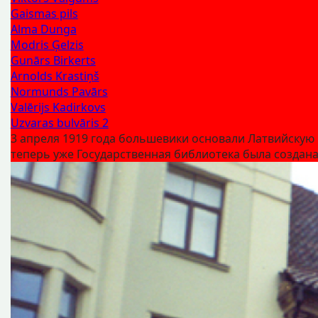
Gaismas pils
Alma Dunga
Modris Ģelzis
Gunārs Birkerts
Arnolds Krastiņš
Normunds Pavārs
Valērijs Kadirkovs
Uzvaras bulvāris 2
3 апреля 1919 года большевики основали Латвийскую 
теперь уже Государственная библиотека была создан