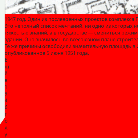
1947 год. Один из послевоенных проектов комплекса
Это неполный список мечтаний, ни одно из которых н
тяжестью знаний, а в государстве — смениться режим
здании. Оно значилось во всесоюзном плане строите
Те же причины освободили значительную площадь в С
опубликованное 5 июня 1951 года,
Е
щ
ё
в
1
9
4
6
г
о
д
у