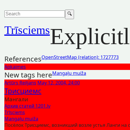
Trīsciems
Explicit
References
OpenStreetMap (relation): 1727773
Apkaimes
New tags here
Mangaļu muiža
Artūrs Reiljans
May 12, 2004, 24:00
Трисциемс
Мангали
Архив статей 1201.lv
Trīsciems
Mangaļu muiža
Посёлок Трисциемс, возникший возле устья Ланги на 