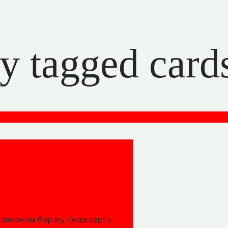
ly tagged card
северном берегу Кишезерса,