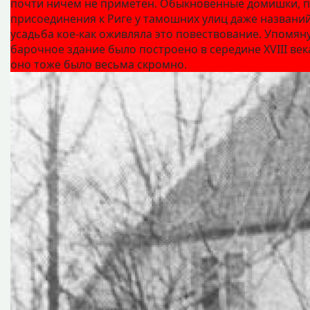
почти ничем не приметен. Обыкновенные домишки, по
присоединения к Риге у тамошних улиц даже названий
усадьба кое‑как оживляла это повествование. Упомянут
барочное здание было построено в середине XVIII века
оно тоже было весьма скромно.