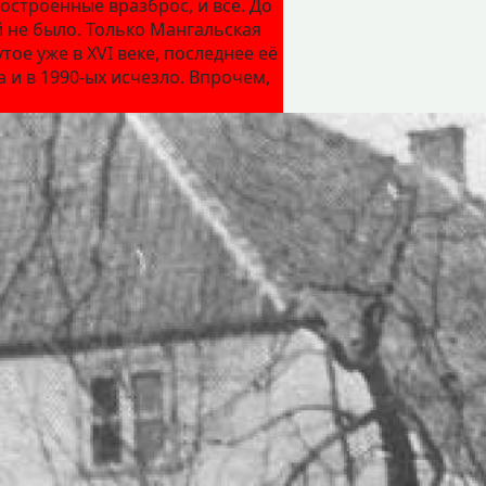
строенные вразброс, и всё. До
 не было. Только Мангальская
ое уже в XVI веке, последнее её
 и в 1990-ых исчезло. Впрочем,