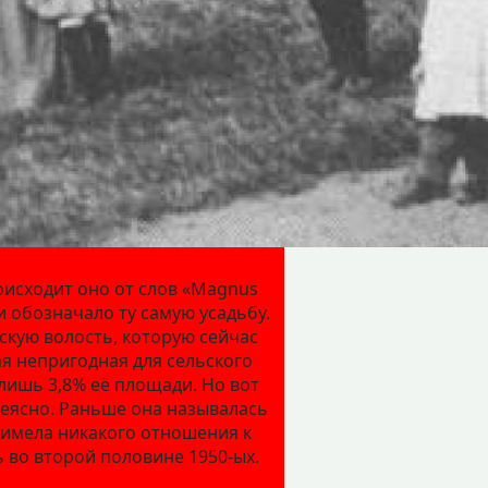
оисходит оно от слов «Magnus
 обозначало ту самую усадьбу.
скую волость, которую сейчас
ая непригодная для сельского
лишь 3,8% её площади. Но вот
неясно. Раньше она называлась
 имела никакого отношения к
во второй половине 1950-ых.