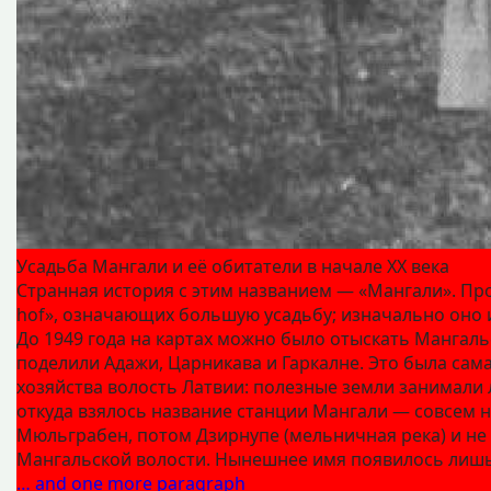
Усадьба Мангали и её обитатели в начале XX века
Странная история с этим названием — «Мангали». Пр
hof», означающих большую усадьбу; изначально оно и
До 1949 года на картах можно было отыскать Мангаль
поделили Адажи, Царникава и Гаркалне. Это была сам
хозяйства волость Латвии: полезные земли занимали 
откуда взялось название станции Мангали — совсем 
Мюльграбен, потом Дзирнупе (мельничная река) и не
Мангальской волости. Нынешнее имя появилось лишь 
… and one more paragraph