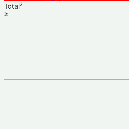
Total
2
Id