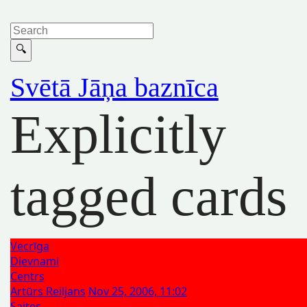
Svētā Jāņa baznīca
Explicitly
tagged cards
Vecrīga
Dievnami
Centrs
Artūrs Reiljans
Nov 25, 2006, 11:02
Saites