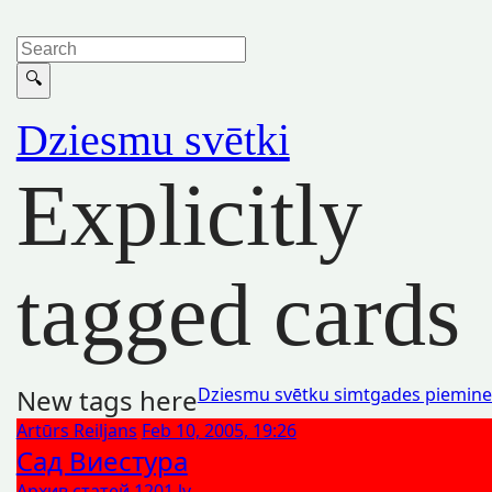
Dziesmu svētki
Explicitly
tagged cards
New tags here
Dziesmu svētku simtgades piemine
Artūrs Reiljans
Feb 10, 2005, 19:26
Сад Виестура
Архив статей 1201.lv