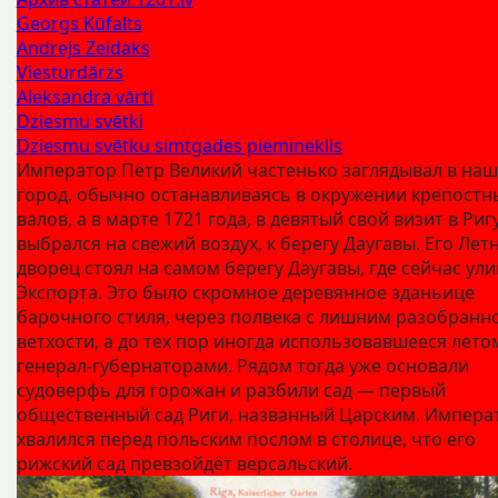
Georgs Kūfalts
Andrejs Zeidaks
Viesturdārzs
Aleksandra vārti
Dziesmu svētki
Dziesmu svētku simtgades piemineklis
Император Пётр Великий частенько заглядывал в наш
город, обычно останавливаясь в окружении крепостн
валов, а в марте 1721 года, в девятый свой визит в Ригу
выбрался на свежий воздух, к берегу Даугавы. Его Лет
дворец стоял на самом берегу Даугавы, где сейчас ул
Экспорта. Это было скромное деревянное зданьице
барочного стиля, через полвека с лишним разобранн
ветхости, а до тех пор иногда использовавшееся лето
генерал-губернаторами. Рядом тогда уже основали
судоверфь для горожан и разбили сад — первый
общественный сад Риги, названный Царским. Импера
хвалился перед польским послом в столице, что его
рижский сад превзойдёт версальский.