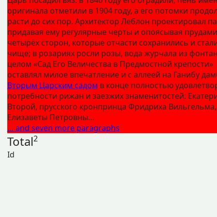
оригинала отметили в 1904 году, а его потомки прод
расти до сих пор. Архитектор Леблон проектировал па
придавая ему регулярные черты и опоясывая прудами
четырёх сторон, которые отчасти сохранились и стал
чище; в розариях росли розы, вода журчала из фонтан
целом «Сад Его Величества в Предмостной крепости»
оставлял милое впечатление и с аллеей на Ганибу дам
Вторым Царским садом
в конце полностью удовлетво
потребности рижан и заезжих знаменитостей: Екатер
Второй, прусского кронпринца Фридриха Вильгельма,
Елизаветы Петровны…
… and seven more paragraphs
Total
2
Id