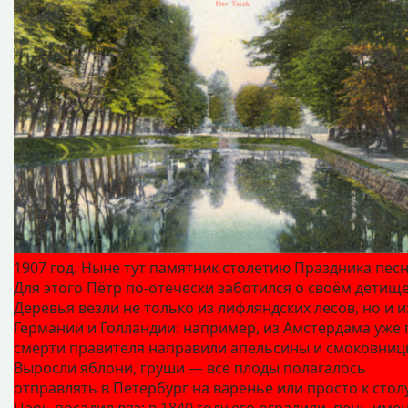
1907 год. Ныне тут памятник столетию Праздника пес
Для этого Пётр по‑отечески заботился о своём детище
Деревья везли не только из лифляндских лесов, но и и
Германии и Голландии: например, из Амстердама уже 
смерти правителя направили апельсины и смоковниц
Выросли яблони, груши — все плоды полагалось
отправлять в Петербург на варенье или просто к столу
Царь посадил вяз: в 1840 году его оградили, пень име