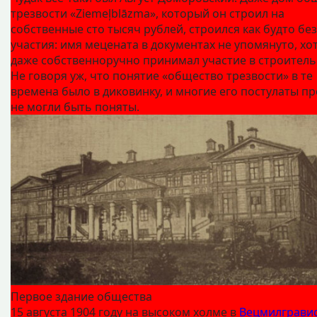
трезвости «Ziemeļblāzma», который он строил на
собственные сто тысяч рублей, строился как будто без
участия: имя мецената в документах не упомянуто, хот
даже собственноручно принимал участие в строитель
Не говоря уж, что понятие «общество трезвости» в те
времена было в диковинку, и многие его постулаты пр
не могли быть поняты.
Первое здание общества
15 августа 1904 году на высоком холме в
Вецмилграви