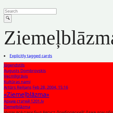
Ziemeļblāzm
Explicitly tagged cards
Jūgendstils
Augusts Dombrovskis
Vecmīlgrāvis
Kultūras nami
Artūrs Reiljans
Feb 28, 2004, 15:16
«Ziemeļblāzma»
Архив статей 1201.lv
Ziemeļblāzma
Чудак всё-таки был Август Домбровский! Даже дом об