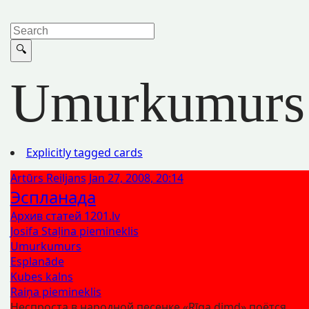
Umurkumurs
Explicitly tagged cards
Artūrs Reiljans
Jan 27, 2008, 20:14
Эспланада
Архив статей 1201.lv
Josifa Staļina piemineklis
Umurkumurs
Esplanāde
Kubes kalns
Raiņa piemineklis
Неспроста в народной песенке «Rīga dimd» поётся