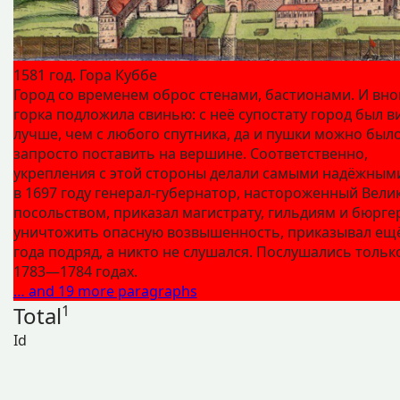
1581 год. Гора Куббе
Город со временем оброс стенами, бастионами. И вно
горка подложила свинью: с неё супостату город был в
лучше, чем с любого спутника, да и пушки можно был
запросто поставить на вершине. Соответственно,
укрепления с этой стороны делали самыми надёжным
в 1697 году генерал-губернатор, настороженный Вели
посольством, приказал магистрату, гильдиям и бюрге
уничтожить опасную возвышенность, приказывал ещё
года подряд, а никто не слушался. Послушались тольк
1783—1784 годах.
… and 19 more paragraphs
Total
1
Id