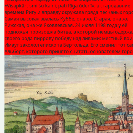
«Visapkārt smilšu kalni, pati Rīga ūdenī»: в стародавние
времена Ригу и вправду окружала гряда песчаных горо
Самая высокая звалась Куббе, она же Старая, она же
Рижская, она же Яковлевская. 24 июля 1198 года у её
подножья произошла битва, в которой немцы одержа
своего рода пиррову победу над ливами: местный вои
Имаут заколол епископа Бертольда. Его сменил тот с
Альберт, которого принято считать основателем горо