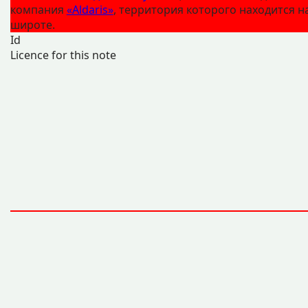
компания
«Aldaris»
, территория которого находится н
широте.
Id
Licence for this note