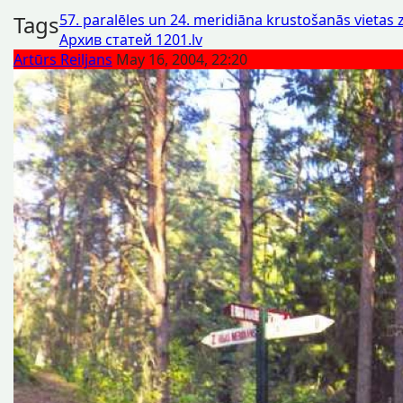
Tags
57. paralēles un 24. meridiāna krustošanās vietas 
Архив статей 1201.lv
Artūrs Reiljans
May 16, 2004, 22:20