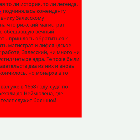
я то ли история, то ли легенда.
н
подчинялась коменданту
овнику Залесскому
на что рижский магистрат
ти, обещавшую вечный
шать пришлось обратиться к
ть магистрат и лифляндское
 работе, Залесский, ни много ни
устил четыре ядра. Те тоже были
зательств два из них и вновь
кончилось, но монарха в то
л уже в 1668 году, судя по
оехали до Неймюлена, где
 телег служит большой