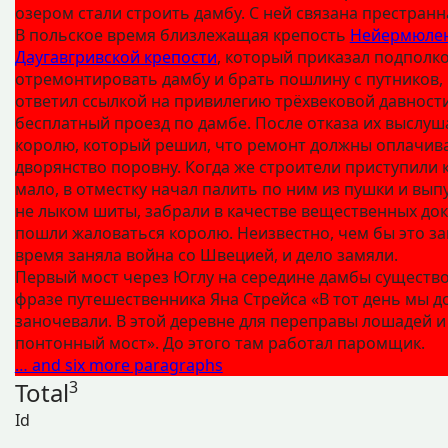
озером стали строить дамбу. С ней связана престранна
В польское время близлежащая крепость
Нейермюле
Даугавгривской крепости
, который приказал подполк
отремонтировать дамбу и брать пошлину с путников, 
ответил ссылкой на привилегию трёхвековой давнос
бесплатный проезд по дамбе. После отказа их выслу
королю, который решил, что ремонт должны оплачива
дворянство поровну. Когда же строители приступили к
мало, в отместку начал палить по ним из пушки и вып
не лыком шиты, забрали в качестве вещественных дока
пошли жаловаться королю. Неизвестно, чем бы это за
время заняла война со Швецией, и дело замяли.
Первый мост через Юглу на середине дамбы существова
фразе путешественника Яна Стрейса «В тот день мы д
заночевали. В этой деревне для переправы лошадей и
понтонный мост». До этого там работал паромщик.
… and six more paragraphs
Total
3
Id