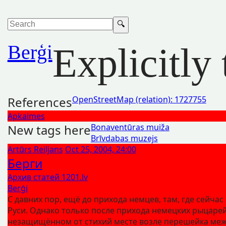
Berģi
Explicitly
References
OpenStreetMap (relation): 1727755
Apkaimes
New tags here
Bonaventūras muiža
Brīvdabas muzejs
Artūrs Reiljans
Oct 25, 2004, 24:00
Берги
Архив статей 1201.lv
Berģi
С давних пор, ещё до прихода немцев, там, где сейчас
Руси. Однако только после прихода немецких рыцарей,
незащищённом от стихий месте возле перешейка ме