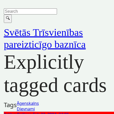
Svētās Trīsvienības
pareizticīgo baznīca
Explicitly
tagged cards
Tags
Āgenskalns
Dievnami