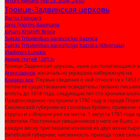
Artūrs Reiljans
Feb 23, 2004, 24:00
Троице-Задвинская церковь
Boriss Epingers
Jānis Fridrihs Baumanis
Johans Kristofs Broce
Svētās Trīsvienības pareizticīgo baznīca
Svētās Trīsvienības pareizticīgo baznīca (Klīversala)
Vladimirs Lunskis
Архив статей 1201.lv
Троице-Задвинская церковь, ныне располагающаяся в
Агенскалнсе
, изначально украшала набережную на
Кливерсале
. Первые сведения о ней относятся к 1453 г
потом её существование освидетельствовано письме
вплоть до 1618 года, следующие лет сто хроники молч
Предпоследнюю построили в 1780 году в городе Поре
Смоленской губернии из сосновых брёвен, привезли 
стругах и собирали уже на месте. 1 августа 1781 года 
освятили. Постоянных священников у него не было, и
каждую весну приглашали монахов из двух монастыре
Витебской губернии; численность прихода тоже силь