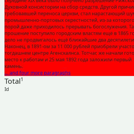
середине XIX века было получено разрешение Рижско
Духовной консистории на сбор средств. Другой причи
требовавшей переноса церкви, стал нарастающий шу
промышленно-портовых окрестностей, из‑за которог
порой даже приходилось прерывать богослужения. Т
прошение поступило городским властям ещё в 1865 го
дело не продвигалось ещё ближайшие два десятилети
Наконец, в 1891-ом за 11 000 рублей приобрели участо
тогдашнем центре Агенскалнса. Тотчас же начали гот
место к работам и 25 мая 1892 года заложили первый
камень.
… and four more paragraphs
Total
1
Id