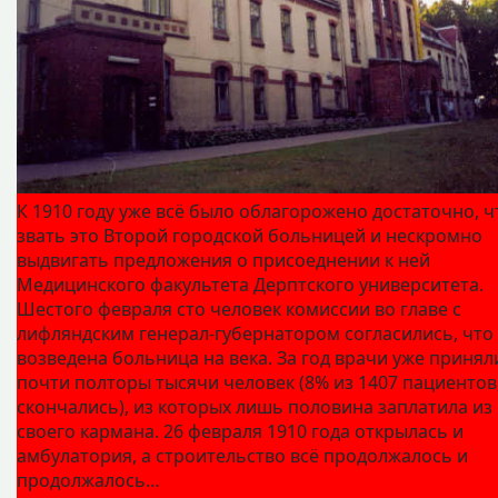
К 1910 году уже всё было облагорожено достаточно, 
звать это Второй городской больницей и нескромно
выдвигать предложения о присоеднении к ней
Медицинского факультета Дерптского университета.
Шестого февраля сто человек комиссии во главе с
лифляндским генерал-губернатором согласились, что
возведена больница на века. За год врачи уже принял
почти полторы тысячи человек (8% из 1407 пациентов,
скончались), из которых лишь половина заплатила из
своего кармана. 26 февраля 1910 года открылась и
амбулатория, а строительство всё продолжалось и
продолжалось…