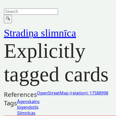
Stradiņa slimnīca
Explicitly
tagged cards
References
OpenStreetMap (relation): 17588998
Tags
Āgenskalns
Jūgendstils
Slimnīcas