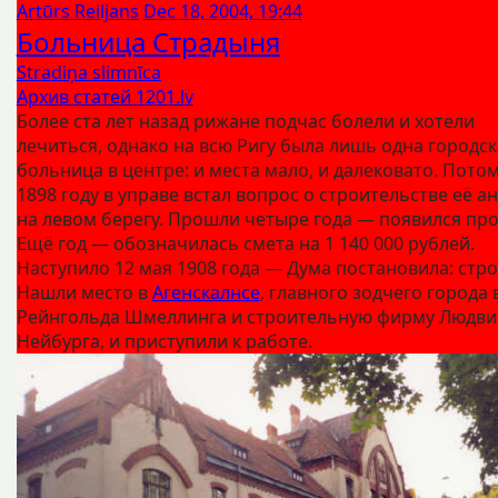
Artūrs Reiljans
Dec 18, 2004, 19:44
Больница Страдыня
Stradiņa slimnīca
Архив статей 1201.lv
Более ста лет назад рижане подчас болели и хотели
лечиться, однако на всю Ригу была лишь одна городск
больница в центре: и места мало, и далековато. Потом
1898 году в управе встал вопрос о строительстве её а
на левом берегу. Прошли четыре года — появился про
Ещё год — обозначилась смета на 1 140 000 рублей.
Наступило 12 мая 1908 года — Дума постановила: стро
Нашли место в
Агенскалнсе
, главного зодчего города 
Рейнгольда Шмеллинга и строительную фирму Людви
Нейбурга, и приступили к работе.