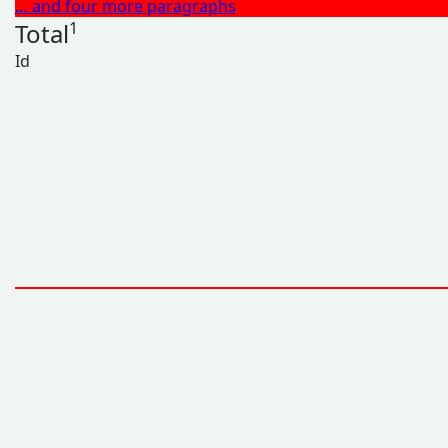
… and four more paragraphs
Total
1
Id