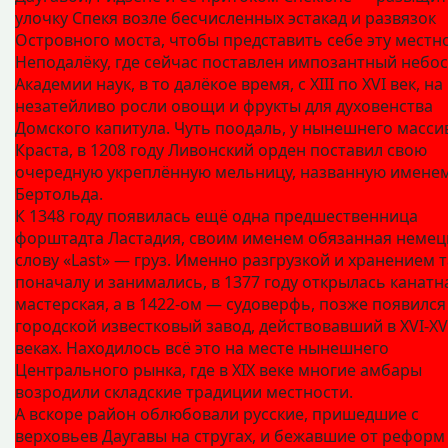
улочку Спекя возле бесчисленных эстакад и развязок
Островного моста, чтобы представить себе эту местно
Неподалёку, где сейчас поставлен импозантный небо
Академии наук, в то далёкое время, с XIII по XVI век, на
незатейливо росли овощи и фрукты для духовенства
Домского капитула. Чуть поодаль, у нынешнего масси
Краста, в 1208 году Ливонский орден поставил свою
очередную укреплённую мельницу, названную имене
Бертольда.
К 1348 году появилась ещё одна предшественница
форштадта Ластадия, своим именем обязанная немец
слову «Last» — груз. Именно разгрузкой и хранением 
поначалу и занимались, в 1377 году открылась канатн
мастерская, а в 1422‑ом — судоверфь, позже появился
городской известковый завод, действовавший в XVI-XV
веках. Находилось всё это на месте нынешнего
Центрального рынка, где в XIX веке многие амбары
возродили складские традиции местности.
А вскоре район облюбовали русские, пришедшие с
верховьев Даугавы на стругах, и бежавшие от реформ