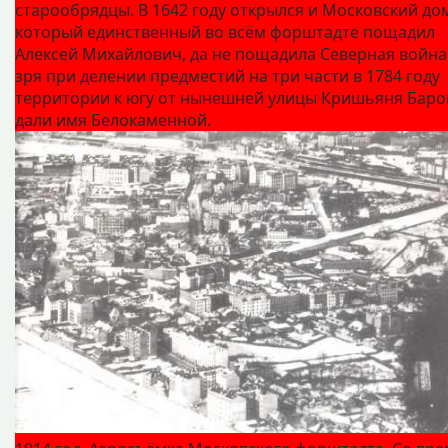
старообрядцы. В 1642 году открылся и Московский до
который единственный во всём форштадте пощадил
Алексей Михайлович, да не пощадила Северная война
зря при делении предместий на три части в 1784 году
территории к югу от нынешней улицы Кришьяня Баро
дали имя Белокаменной.