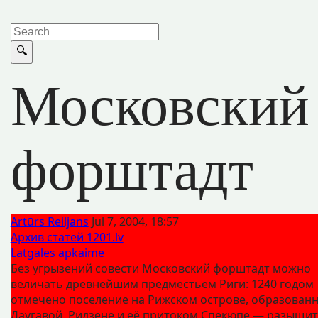
Московский
форштадт
Artūrs Reiljans
Jul 7, 2004, 18:57
Архив статей 1201.lv
Latgales apkaime
Без угрызений совести Московский форштадт можно
величать древнейшим предместьем Риги: 1240 годом
отмечено поселение на Рижском острове, образован
Даугавой, Ридзене и её притоком Спекюпе — разыщит