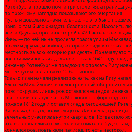
1914 год. Аэросъёмка Московского форштадта. Со вр
Ротенбурга прошло почти три столетия, а границы уч
по прежнему наглядно показывают его очертания.
Пусть и довольно значительное, но это было предмес
наивно там было ожидать безопасности. Насолить л
все: и Даугава, против которой в XVII веке возвели да
Инчу, — по ней ныне пролегла трасса улицы Маскавас,
позже и другие, и войска, которые и ради которых сжи
местность за всю историю раз десять. Поначалу это п
воспринималось как должное, пока в 1641 году шведс
инженер Ротенбург не предложил опоясать Ригу новы
менее тугим кольцом из 12 бастионов.
Только план начали реализовывать, как на Ригу напал
Алексей Михайлович и недостроенный оборонитель
пояс покрушил, лишь ров оставался ещё долгие века.
спас значительную часть Московского форштадта от
пожара 1812 года и оставил след в сегодняшней Риге:
Висвалжа, Стругу, полукольцо на Лачплеша, границы
земельных участков внутри кварталов. Когда стало яс
что восстанавливать укрепления никто не будет, там, 
кончался ров, повтыкали палисад, то есть частокол,