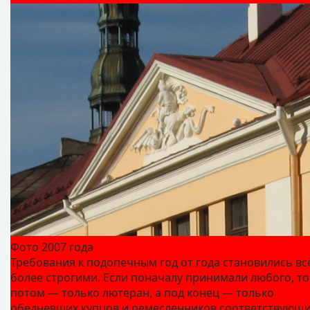
Фото 2007 года
Требования к подопечным год от года становились вс
более строгими. Если поначалу принимали любого, то
потом — только лютеран, а под конец — только
обедневших купцов и ремесленников соответствующ