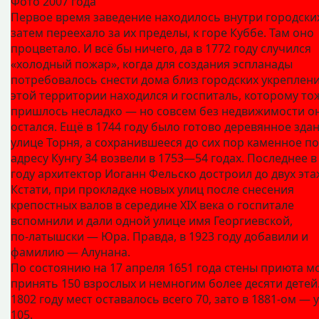
Фото 2007 года
Первое время заведение находилось внутри городских
затем переехало за их пределы, к горе Куббе. Там оно
процветало. И всё бы ничего, да в 1772 году случился
«холодный пожар», когда для создания эспланады
потребовалось снести дома близ городских укреплени
этой территории находился и госпиталь, которому то
пришлось несладко — но совсем без недвижимости о
остался. Ещё в 1744 году было готово деревянное зда
улице Торня, а сохранившееся до сих пор каменное по
адресу Кунгу 34 возвели в 1753—54 годах. Последнее в
году архитектор Иоганн Фельско достроил до двух эта
Кстати, при прокладке новых улиц после снесения
крепостных валов в середине XIX века о госпитале
вспомнили и дали одной улице имя Георгиевской,
по‑латышски — Юра. Правда, в 1923 году добавили и
фамилию — Алунана.
По состоянию на 17 апреля 1651 года стены приюта м
принять 150 взрослых и немногим более десяти детей.
1802 году мест оставалось всего 70, зато в 1881-ом — 
105.